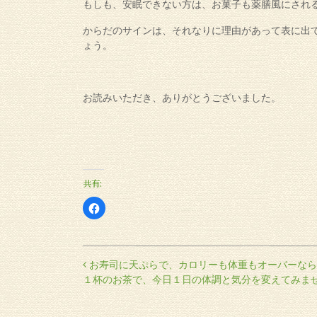
もしも、安眠できない方は、お菓子も薬膳風にされ
からだのサインは、それなりに理由があって表に出
ょう。
お読みいただき、ありがとうございました。
共有:
Facebook
で
共
有
す
る
に
投稿ナビゲーション
お寿司に天ぷらで、カロリーも体重もオーバーなら
は
ク
１杯のお茶で、今日１日の体調と気分を変えてみま
リ
ッ
ク
し
て