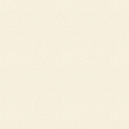
く
だ
さ
い
(新
し
い
ウ
ィ
ン
ド
ウ
で
開
き
ま
す)