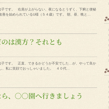
知子です。 右肩が上がらない、夜になるとうずく、下痢と便秘
改善を始められているU様（５４歳）です。 朝、昼、晩と…
だのは漢方？それとも
知子です。 正直、できるかどうか不安でした…が、やって良か
し、私に笑顔でおっしゃいました。 ４０代…
なら、〇〇園へ行きましょう