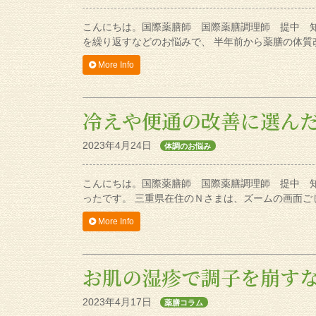
こんにちは。国際薬膳師 国際薬膳調理師 提中 
を繰り返すなどのお悩みで、 半年前から薬膳の体質
More Info
冷えや便通の改善に選ん
2023年4月24日
体調のお悩み
こんにちは。国際薬膳師 国際薬膳調理師 提中 
ったです。 三重県在住のＮさまは、ズームの画面ご
More Info
お肌の湿疹で調子を崩す
2023年4月17日
薬膳コラム