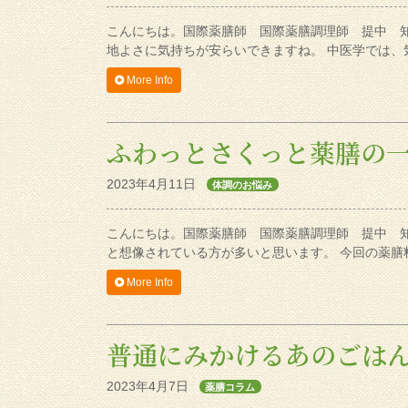
こんにちは。国際薬膳師 国際薬膳調理師 提中 
地よさに気持ちが安らいできますね。 中医学では
More Info
ふわっとさくっと薬膳の
2023年4月11日
体調のお悩み
こんにちは。国際薬膳師 国際薬膳調理師 提中 
と想像されている方が多いと思います。 今回の薬
More Info
普通にみかけるあのごは
2023年4月7日
薬膳コラム