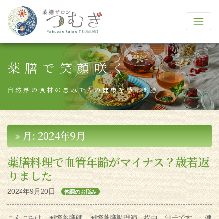
Main Navigation
薬膳で笑顔咲く
自然界の食材の恵みで人の健康を紡ぐ薬膳
月:
2024年9月
薬膳料理で血管年齢がマイナス？歳若返
りました
2024年9月20日
体調のお悩み
こんにちは。国際薬膳師 国際薬膳調理師 提中 知子です。 健