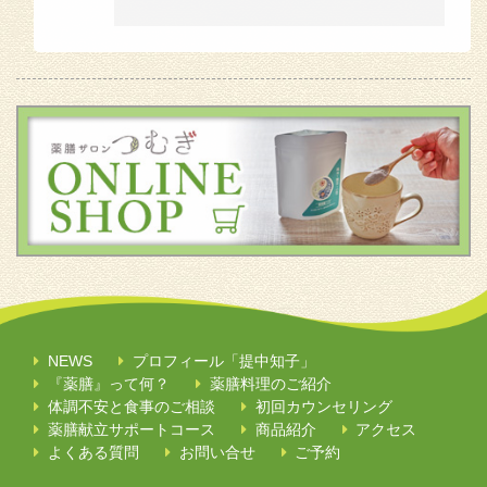
NEWS
プロフィール「提中知子」
『薬膳』って何？
薬膳料理のご紹介
体調不安と食事のご相談
初回カウンセリング
薬膳献立サポートコース
商品紹介
アクセス
よくある質問
お問い合せ
ご予約