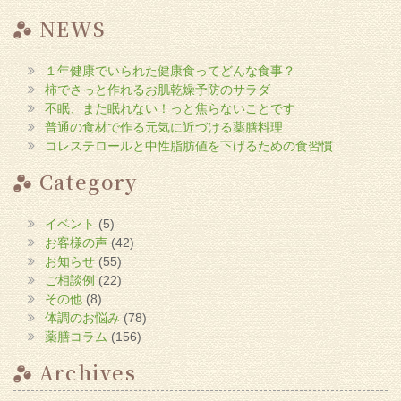
NEWS
１年健康でいられた健康食ってどんな食事？
柿でさっと作れるお肌乾燥予防のサラダ
不眠、また眠れない！っと焦らないことです
普通の食材で作る元気に近づける薬膳料理
コレステロールと中性脂肪値を下げるための食習慣
Category
イベント
(5)
お客様の声
(42)
お知らせ
(55)
ご相談例
(22)
その他
(8)
体調のお悩み
(78)
薬膳コラム
(156)
Archives