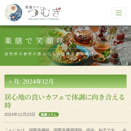
Main Navigation
薬膳で笑顔咲く
自然界の食材の恵みで人の健康を紡ぐ薬膳
月:
2024年12月
居心地の良いカフェで体調に向き合える
時
2024年12月23日
薬膳コラム
こんにちは。国際薬膳師 国際薬膳調理師 提中 知子です。 今