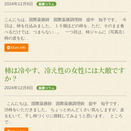
2024年12月9日
薬膳コラム
こんにちは。国際薬膳師 国際薬膳調理師 提中 知子です。 今
日は、柿を仕込みました。 １５個ほどの柿を、ただ、そのまま食
べるだけでは、つまらない…。 一つ目は、柿ジャムに（写真左）
柿の皮をむ…
More Info
柿は冷やす、冷え性の女性には大敵です
か？
2024年12月8日
薬膳コラム
こんにちは。国際薬膳師 国際薬膳調理師 提中 知子です。
渋柿をいただきました。 ちょっとめんどくさい気もしますが、皮
をむいて、干し柿づくりに挑戦してみようと思います。 ところ
で…