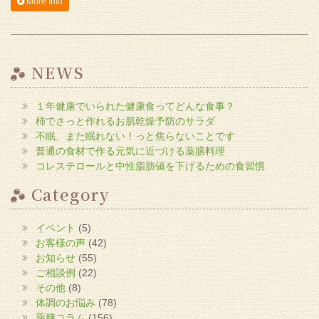
More Info
NEWS
１年健康でいられた健康食ってどんな食事？
柿でさっと作れるお肌乾燥予防のサラダ
不眠、また眠れない！っと焦らないことです
普通の食材で作る元気に近づける薬膳料理
コレステロールと中性脂肪値を下げるための食習慣
Category
イベント
(5)
お客様の声
(42)
お知らせ
(55)
ご相談例
(22)
その他
(8)
体調のお悩み
(78)
薬膳コラム
(156)