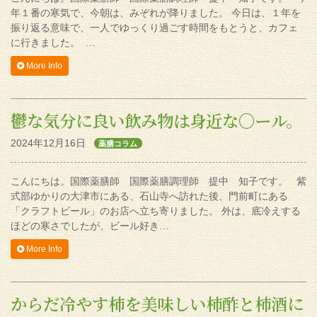
年１番の寒気で、今朝は、みぞれが降りました。 今日は、１年を
振り返る意味で、一人でゆっくり過ごす時間をもとうと、カフェ
に行きました。 …
More Info
鬱な気分に良い飲み物は身近な〇ール。
2024年12月16日
薬膳コラム
こんにちは。国際薬膳師 国際薬膳調理師 提中 知子です。 紫
式部ゆかりの大津市にある、石山寺へ訪れた後、門前町にある
「クラフトビール」のお店へ立ち寄りました。 外は、底冷えする
ほどの寒さでしたが、ビール好き…
More Info
からだ冷やす柿を美味しい柿酢と柿酒に