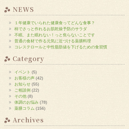
NEWS
１年健康でいられた健康食ってどんな食事？
柿でさっと作れるお肌乾燥予防のサラダ
不眠、また眠れない！っと焦らないことです
普通の食材で作る元気に近づける薬膳料理
コレステロールと中性脂肪値を下げるための食習慣
Category
イベント
(5)
お客様の声
(42)
お知らせ
(55)
ご相談例
(22)
その他
(8)
体調のお悩み
(78)
薬膳コラム
(156)
Archives