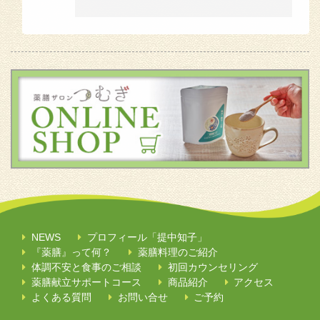
NEWS
プロフィール「提中知子」
『薬膳』って何？
薬膳料理のご紹介
体調不安と食事のご相談
初回カウンセリング
薬膳献立サポートコース
商品紹介
アクセス
よくある質問
お問い合せ
ご予約