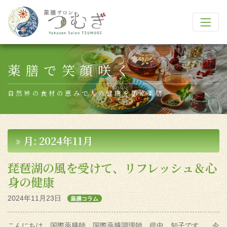
Main Navigation
薬膳で笑顔咲く
自然界の食材の恵みで人の健康を紡ぐ薬膳
月:
2024年11月
琵琶湖の風を受けて、リフレッシュ＆心
身の健康
2024年11月23日
薬膳コラム
こんにちは。国際薬膳師 国際薬膳調理師 提中 知子です。 今