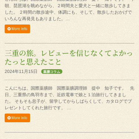
朝、琵琶湖を眺めながら、２時間夫と愛犬と一緒に散歩してきま
した。 ２時間の散歩途中、体調にも、そして、散歩したおかげで
いろんな再発見もありました。…
More Info
三重の旅。レビューを信じなくてよかっ
たっと思えたこと
2024年11月15日
薬膳コラム
こんにちは。国際薬膳師 国際薬膳調理師 提中 知子です。 先
日、三重県の鳥羽市まで、近鉄電車で娘と１泊旅行してきまし
た。 そもそも息子が、留学してからしばらくして、カタログでプ
レゼントしてくれた旅行です。 …
More Info