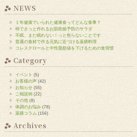
ク
し
NEWS
て
く
だ
さ
１年健康でいられた健康食ってどんな食事？
い
(新
柿でさっと作れるお肌乾燥予防のサラダ
し
い
不眠、また眠れない！っと焦らないことです
ウ
普通の食材で作る元気に近づける薬膳料理
ィ
ン
コレステロールと中性脂肪値を下げるための食習慣
ド
ウ
で
Category
開
き
ま
す)
イベント
(5)
お客様の声
(42)
お知らせ
(55)
ご相談例
(22)
その他
(8)
体調のお悩み
(78)
薬膳コラム
(156)
Archives