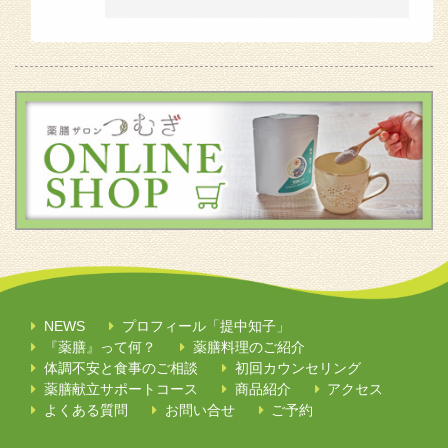
NEWS
プロフィール「提中知子」
『薬膳』って何？
薬膳料理のご紹介
体調不安と食事のご相談
初回カウンセリング
薬膳献立サポートコース
商品紹介
アクセス
よくある質問
お問い合せ
ご予約