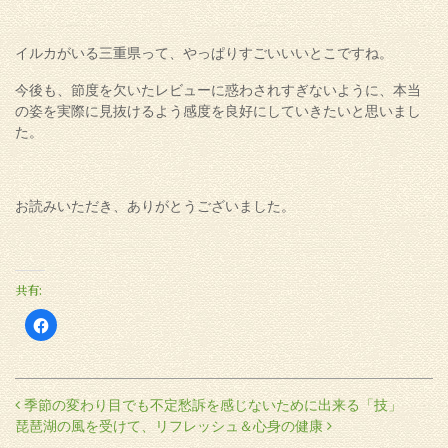
イルカがいる三重県って、やっぱりすごいいいとこですね。
今後も、節度を欠いたレビューに惑わされすぎないように、本当
の姿を実際に見抜けるよう感度を良好にしていきたいと思いまし
た。
お読みいただき、ありがとうございました。
共有:
Facebook
で
共
有
す
る
に
投稿ナビゲーション
季節の変わり目でも不定愁訴を感じないために出来る「技」
は
ク
琵琶湖の風を受けて、リフレッシュ＆心身の健康
リ
ッ