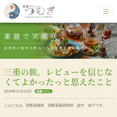
Main Navigation
薬膳で笑顔咲く
自然界の食材の恵みで人の健康を紡ぐ薬膳
三重の旅。レビューを信じな
くてよかったっと思えたこと
2024年11月15日
薬膳コラム
こんにちは。国際薬膳師 国際薬膳調理師 提中 知子です。