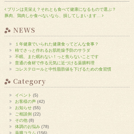
る
に
投稿ナビゲーション
プリンは見栄え？それとも食べて健康になるもので選ぶ？
は
ク
豚肉、鶏肉しか食べないなら、損してしまいます…
リ
ッ
ク
し
NEWS
て
く
だ
さ
１年健康でいられた健康食ってどんな食事？
い
(新
柿でさっと作れるお肌乾燥予防のサラダ
し
い
不眠、また眠れない！っと焦らないことです
ウ
普通の食材で作る元気に近づける薬膳料理
ィ
ン
コレステロールと中性脂肪値を下げるための食習慣
ド
ウ
で
Category
開
き
ま
す)
イベント
(5)
お客様の声
(42)
お知らせ
(55)
ご相談例
(22)
その他
(8)
体調のお悩み
(78)
薬膳コラム
(156)