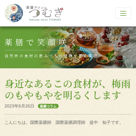
Main Navigation
薬膳で笑顔咲く
自然界の食材の恵みで人の健康を紡ぐ薬膳
身近なあるこの食材が、梅雨
のもやもやを明るくします
2023年6月26日
薬膳コラム
こんにちは。国際薬膳師 国際薬膳調理師 提中 知子です。