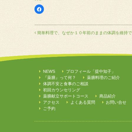
Facebook
で
共
有
す
る
に
投稿ナビゲーション
簡単料理で、なぜか１０年前のままの体調を維持で
は
ク
リ
ッ
ク
し
て
く
だ
さ
い
NEWS
プロフィール「提中知子」
(新
し
『薬膳』って何？
薬膳料理のご紹介
い
ウ
体調不安と食事のご相談
ィ
ン
初回カウンセリング
ド
薬膳献立サポートコース
商品紹介
ウ
で
アクセス
よくある質問
お問い合せ
開
き
ご予約
ま
す)