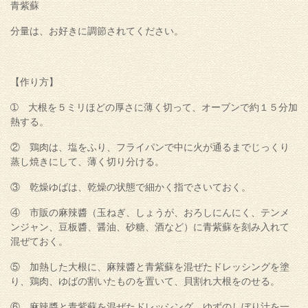
青紫蘇
分量は、お好きに調節されてください。
【作り方】
➀ 大根を５ミリほどの厚さに薄く切って、オーブンで約１５分加
熱する。
② 鶏肉は、塩をふり、フライパンで中に火が通るまでじっくり
蒸し焼きにして、薄く切り分ける。
③ 乾燥ゆばは、乾燥の状態で細かく指でさいておく。
④ 市販の麻辣醬（玉ねぎ、しょうが、おろしにんにく、テンメ
ンジャン、豆板醬、醤油、砂糖、酒など）に青紫蘇を刻み入れて
混ぜておく。
⑤ 加熱した大根に、麻辣醬と青紫蘇を混ぜたドレッシングを塗
り、鶏肉、ゆばの割いたものを置いて、貝割れ大根をのせる。
⑥ 麻辣醬と青紫蘇を混ぜたドレッシング、ゆずのしぼり汁を一