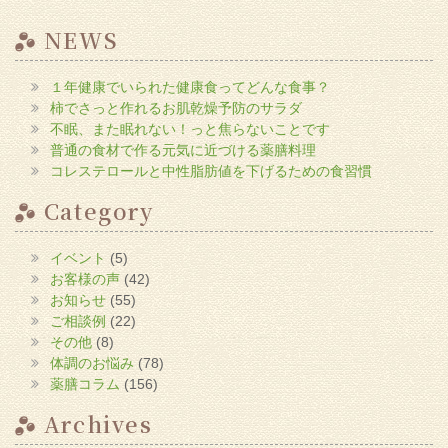
ッ
ク
し
NEWS
て
く
だ
さ
１年健康でいられた健康食ってどんな食事？
い
(新
柿でさっと作れるお肌乾燥予防のサラダ
し
い
不眠、また眠れない！っと焦らないことです
ウ
普通の食材で作る元気に近づける薬膳料理
ィ
ン
コレステロールと中性脂肪値を下げるための食習慣
ド
ウ
で
Category
開
き
ま
す)
イベント
(5)
お客様の声
(42)
お知らせ
(55)
ご相談例
(22)
その他
(8)
体調のお悩み
(78)
薬膳コラム
(156)
Archives