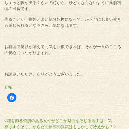
ちょっと咳が出るくらいの時から、ひどくならないように薬膳料
理の出番です。
作ることが、意外とよい気分転換になって、からだにも良い働き
も感じられるとなおさら元気になれます。
お料理で笑顔が増えて元気を回復できれば、それが一番のこころ
の安心につながりますね。
お読みいただき、ありがとうございました。
共有:
Facebook
で
共
有
す
る
に
投稿ナビゲーション
花を飾る習慣のある女性がどこか魅力を感じる理由は…気
は
ク
春はすぐそこ、からだの体調の異変はもしかして冷えかも？
リ