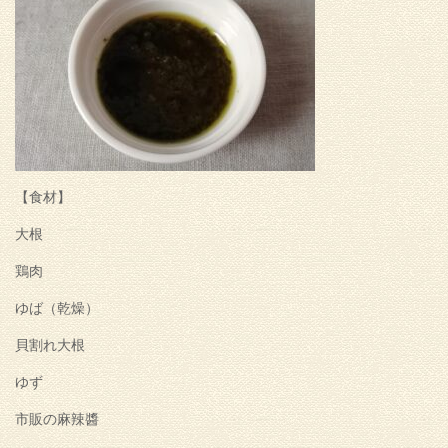
【食材】
大根
鶏肉
ゆば（乾燥）
貝割れ大根
ゆず
市販の麻辣醬