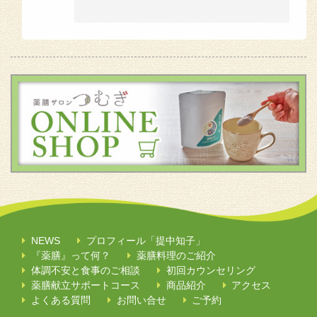
NEWS
プロフィール「提中知子」
『薬膳』って何？
薬膳料理のご紹介
体調不安と食事のご相談
初回カウンセリング
薬膳献立サポートコース
商品紹介
アクセス
よくある質問
お問い合せ
ご予約