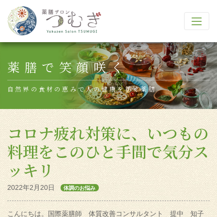
Main Navigation
薬膳で笑顔咲く
自然界の食材の恵みで人の健康を紡ぐ薬膳
コロナ疲れ対策に、いつもの
料理をこのひと手間で気分ス
ッキリ
2022年2月20日
体調のお悩み
こんにちは。国際薬膳師 体質改善コンサルタント 提中 知子