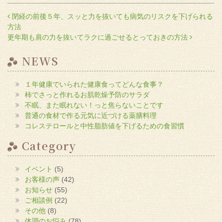
る
に
投稿ナビゲーション
閉経の前後５年、スッと力を抜いても病気のリスクを下げられる
は
ク
方法
リ
ッ
更年期も肩の力を抜いてラクに過ごせるとっておきの方法
ク
し
て
NEWS
く
だ
さ
い
(新
１年健康でいられた健康食ってどんな食事？
し
い
柿でさっと作れるお肌乾燥予防のサラダ
ウ
不眠、また眠れない！っと焦らないことです
ィ
ン
普通の食材で作る元気に近づける薬膳料理
ド
ウ
コレステロールと中性脂肪値を下げるための食習慣
で
開
き
Category
ま
す)
イベント
(5)
お客様の声
(42)
お知らせ
(55)
ご相談例
(22)
その他
(8)
体調のお悩み
(78)