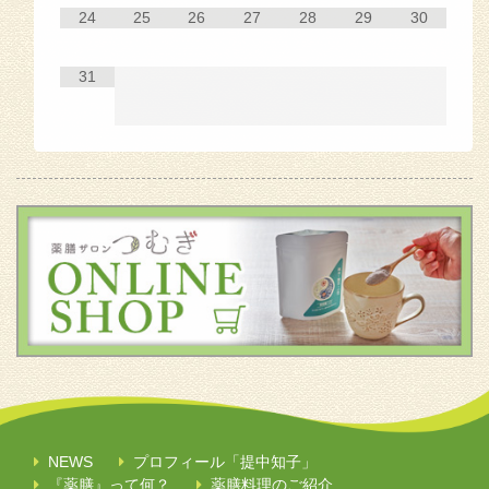
24
25
26
27
28
29
30
31
NEWS
プロフィール「提中知子」
『薬膳』って何？
薬膳料理のご紹介