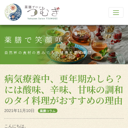
Main Navigation
薬膳で笑顔咲く
自然界の食材の恵みで人の健康を紡ぐ薬膳
病気療養中、更年期かしら？
には酸味、辛味、甘味の調和
のタイ料理がおすすめの理由
2021年11月10日
薬膳コラム
こんにちは。