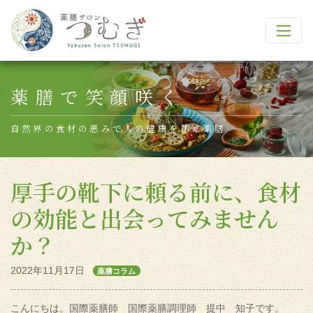
Main Navigation
薬膳で笑顔咲く
自然界の食材の恵みで人の健康を紡ぐ薬膳
厚手の靴下に頼る前に、食材
の効能と出会ってみません
か？
2022年11月17日
薬膳コラム
こんにちは。国際薬膳師 国際薬膳調理師 提中 知子です。