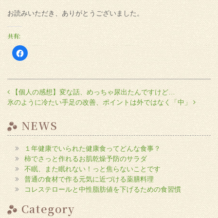
お読みいただき、ありがとうございました。
共有:
Facebook
で
共
有
す
る
に
投稿ナビゲーション
【個人の感想】変な話、めっちゃ尿出たんですけど…
は
ク
氷のように冷たい手足の改善、ポイントは外ではなく「中」
リ
ッ
ク
し
NEWS
て
く
だ
さ
１年健康でいられた健康食ってどんな食事？
い
(新
柿でさっと作れるお肌乾燥予防のサラダ
し
い
不眠、また眠れない！っと焦らないことです
ウ
普通の食材で作る元気に近づける薬膳料理
ィ
ン
コレステロールと中性脂肪値を下げるための食習慣
ド
ウ
で
Category
開
き