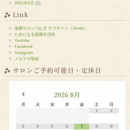
2021年6月
(1)
Link
薬膳サロンつむぎ サブサイト（Jimdo）
ためになる薬膳生活術
Youtube
Facebook
Instagram
メルマガ登録
サロンご予約可能日・定休日
2026
8月
月
火
水
木
金
土
日
1
2
3
4
5
6
8
9
7