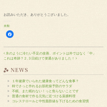
お読みいただき、ありがとうございました。
共有:
Facebook
で
共
有
す
る
に
投稿ナビゲーション
氷のように冷たい手足の改善、ポイントは外ではなく「中」
は
ク
これは奇跡？２,３日続けて便通がありました！
リ
ッ
ク
し
NEWS
て
く
だ
さ
１年健康でいられた健康食ってどんな食事？
い
(新
柿でさっと作れるお肌乾燥予防のサラダ
し
い
不眠、また眠れない！っと焦らないことです
ウ
普通の食材で作る元気に近づける薬膳料理
ィ
ン
コレステロールと中性脂肪値を下げるための食習慣
ド
ウ