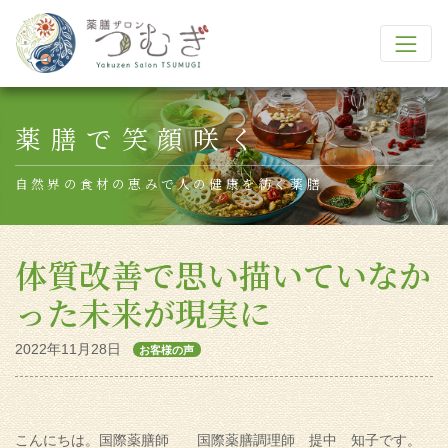
Main Navigation
薬膳で笑顔咲く
自然界の食材の恵みで人の健康を紡ぐ薬膳
体質改善で思い描いていなか
った未来が現実に
2022年11月28日
お客様の声
こんにちは。国際薬膳師 国際薬膳調理師 提中 知子です。