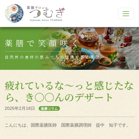
Main Navigation
薬膳で笑顔咲く
自然界の食材の恵みで人の健康を紡ぐ薬膳
疲れているな～っと感じたな
ら、き〇〇んのデザート
2025年2月18日
薬膳コラム
こんにちは、国際薬膳医師 国際薬膳調理師 提中 知子です。