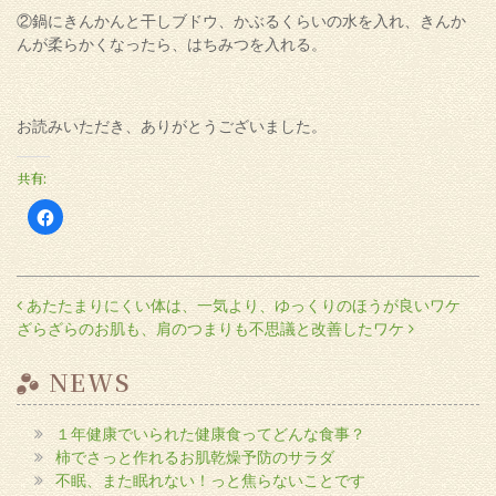
②鍋にきんかんと干しブドウ、かぶるくらいの水を入れ、きんか
んが柔らかくなったら、はちみつを入れる。
お読みいただき、ありがとうございました。
共有:
Facebook
で
共
有
す
る
に
投稿ナビゲーション
あたたまりにくい体は、一気より、ゆっくりのほうが良いワケ
は
ク
ざらざらのお肌も、肩のつまりも不思議と改善したワケ
リ
ッ
ク
し
NEWS
て
く
だ
さ
１年健康でいられた健康食ってどんな食事？
い
(新
柿でさっと作れるお肌乾燥予防のサラダ
し
い
不眠、また眠れない！っと焦らないことです
ウ