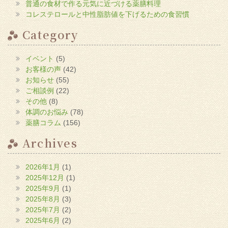
普通の食材で作る元気に近づける薬膳料理
ィ
ン
コレステロールと中性脂肪値を下げるための食習慣
ド
ウ
で
Category
開
き
ま
す)
イベント
(5)
お客様の声
(42)
お知らせ
(55)
ご相談例
(22)
その他
(8)
体調のお悩み
(78)
薬膳コラム
(156)
Archives
2026年1月
(1)
2025年12月
(1)
2025年9月
(1)
2025年8月
(3)
2025年7月
(2)
2025年6月
(2)