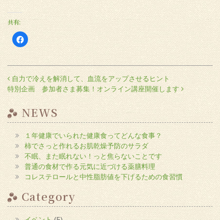
共有:
Facebook
で
共
有
す
る
に
投稿ナビゲーション
自力で冷えを解消して、血流をアップさせるヒント
は
ク
特別企画 参加者さま募集！オンライン講座開催します
リ
ッ
ク
し
NEWS
て
く
だ
さ
１年健康でいられた健康食ってどんな食事？
い
(新
柿でさっと作れるお肌乾燥予防のサラダ
し
い
不眠、また眠れない！っと焦らないことです
ウ
普通の食材で作る元気に近づける薬膳料理
ィ
ン
コレステロールと中性脂肪値を下げるための食習慣
ド
ウ
で
Category
開
き
ま
す)
イベント
(5)