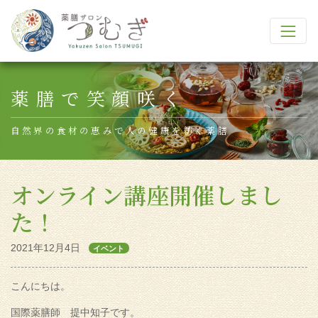
Main Navigation
薬膳で笑顔咲く
自然界の食材の恵みで人の健康を紡ぐ薬膳
オンライン講座開催しまし
た！
2021年12月4日
イベント
こんにちは。
国際薬膳師 提中知子です。