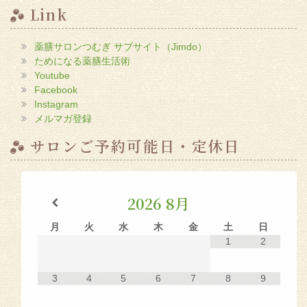
Link
薬膳サロンつむぎ サブサイト（Jimdo）
ためになる薬膳生活術
Youtube
Facebook
Instagram
メルマガ登録
サロンご予約可能日・定休日
2026
8月
月
火
水
木
金
土
日
1
2
3
4
5
6
7
8
9