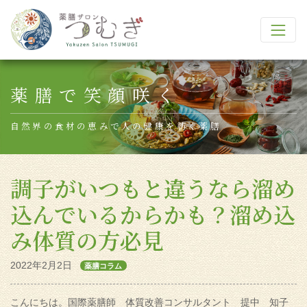
Main Navigation
薬膳で笑顔咲く
自然界の食材の恵みで人の健康を紡ぐ薬膳
調子がいつもと違うなら溜め
込んでいるからかも？溜め込
み体質の方必見
2022年2月2日
薬膳コラム
こんにちは。国際薬膳師 体質改善コンサルタント 提中 知子