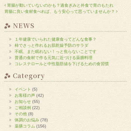
に
投稿ナビゲーション
胃腸が動いていないのかも？過食ぎみと外食で胃のもたれ
は
ク
胃腸に良い食材食べれば、もう安心って思っていませんか？
リ
ッ
ク
し
NEWS
て
く
だ
さ
１年健康でいられた健康食ってどんな食事？
い
(新
柿でさっと作れるお肌乾燥予防のサラダ
し
い
不眠、また眠れない！っと焦らないことです
ウ
普通の食材で作る元気に近づける薬膳料理
ィ
ン
コレステロールと中性脂肪値を下げるための食習慣
ド
ウ
で
Category
開
き
ま
す)
イベント
(5)
お客様の声
(42)
お知らせ
(55)
ご相談例
(22)
その他
(8)
体調のお悩み
(78)
薬膳コラム
(156)