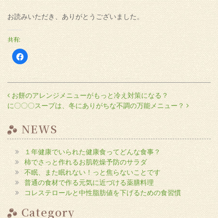
お読みいただき、ありがとうございました。
共有:
Facebook
で
共
有
す
る
に
投稿ナビゲーション
お餅のアレンジメニューがもっと冷え対策になる？
は
ク
に〇〇〇スープは、冬にありがちな不調の万能メニュー？
リ
ッ
ク
し
NEWS
て
く
だ
さ
１年健康でいられた健康食ってどんな食事？
い
(新
柿でさっと作れるお肌乾燥予防のサラダ
し
い
不眠、また眠れない！っと焦らないことです
ウ
普通の食材で作る元気に近づける薬膳料理
ィ
ン
コレステロールと中性脂肪値を下げるための食習慣
ド
ウ
で
Category
開