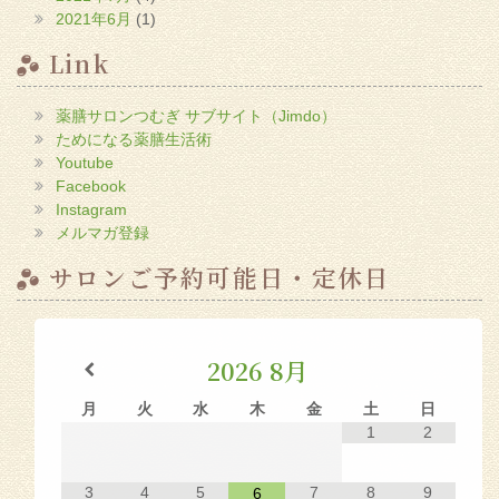
2021年6月
(1)
Link
薬膳サロンつむぎ サブサイト（Jimdo）
ためになる薬膳生活術
Youtube
Facebook
Instagram
メルマガ登録
サロンご予約可能日・定休日
2026
8月
月
火
水
木
金
土
日
1
2
3
4
5
7
8
9
6