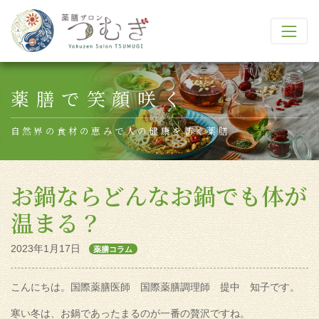
Main Navigation
薬膳で笑顔咲く
自然界の食材の恵みで人の健康を紡ぐ薬膳
お鍋ならどんなお鍋でも体が
温まる？
2023年1月17日
薬膳コラム
こんにちは。国際薬膳医師 国際薬膳調理師 提中 知子です。
寒い冬は、お鍋であったまるのが一番の贅沢ですね。