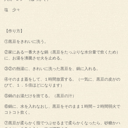
塩 少々
【作り方】
①黒豆をきれいに洗う。
②家にある一番大きな鍋（黒豆をたっぷりな水分量で炊くため）
に、お湯を沸騰させ火を止める。
③②の熱湯に、きれいに洗った黒豆を、鍋に入れる。
④そのまま蓋をして、１時間放置する。（一気に、黒豆の皮がの
びて、１．５倍ほどになります）
⑤鍋のお湯だけを捨てる。（黒豆の汁）
⑥鍋に、水を入れなおし、黒豆をそのまま１時間～２時間弱火で
コトコト炊く。
⑦黒豆が柔らかく指でつぶせるまで柔らかくなったら、砂糖かハ