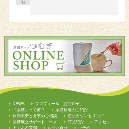
31
NEWS
プロフィール「提中知子」
『薬膳』って何？
薬膳料理のご紹介
体調不安と食事のご相談
初回カウンセリング
薬膳献立サポートコース
商品紹介
アクセス
よくある質問
お問い合せ
ご予約