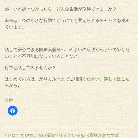
めまいが起きなかったら、どんな生活が期待できますか？
未来は、今の小さな行動でどうにでも変えられるチャンスを秘め
ています。
話して安心できる国際薬膳師へ、めまいの症状やめまいでやりた
いことが不可能になっていることなど、
何でも話してみませんか？
はじめての方は、かりんルームでご相談ください。
詳しくはこち
らから
。
共有:
Facebook
で
共
有
す
る
に
投稿ナビゲーション
冬にできやすい赤い湿疹で悩んでいるなら薬膳がおすすめ
は