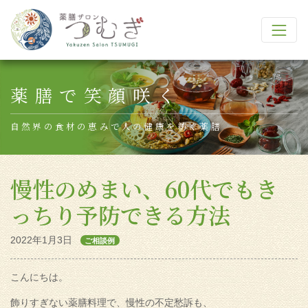
Main Navigation
薬膳で笑顔咲く
自然界の食材の恵みで人の健康を紡ぐ薬膳
慢性のめまい、60代でもき
っちり予防できる方法
2022年1月3日
ご相談例
こんにちは。
飾りすぎない薬膳料理で、慢性の不定愁訴も、