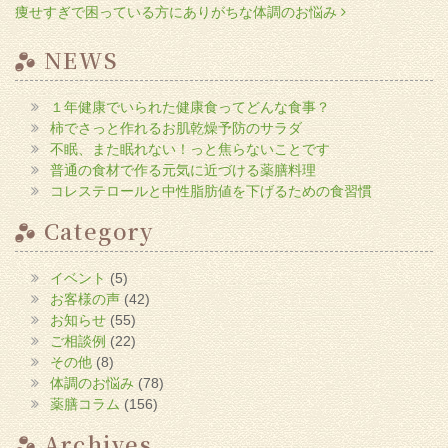
ク
痩せすぎで困っている方にありがちな体調のお悩み
リ
ッ
ク
し
NEWS
て
く
だ
さ
１年健康でいられた健康食ってどんな食事？
い
(新
柿でさっと作れるお肌乾燥予防のサラダ
し
い
不眠、また眠れない！っと焦らないことです
ウ
普通の食材で作る元気に近づける薬膳料理
ィ
ン
コレステロールと中性脂肪値を下げるための食習慣
ド
ウ
で
Category
開
き
ま
す)
イベント
(5)
お客様の声
(42)
お知らせ
(55)
ご相談例
(22)
その他
(8)
体調のお悩み
(78)
薬膳コラム
(156)
Archives