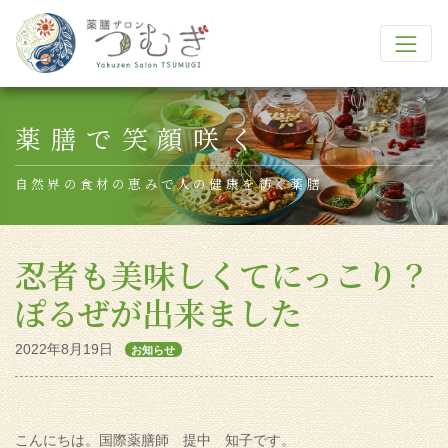
Main Navigation
薬膳で笑顔咲く
自然界の食材の恵みで人の健康を紡ぐ薬膳
忍者も美味しくてにっこり？
ぽるぜが出来ました
2022年8月19日
お知らせ
こんにちは。国際薬膳師 提中 知子です。