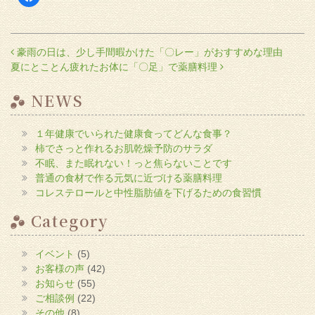
で
共
有
す
る
に
投稿ナビゲーション
豪雨の日は、少し手間暇かけた「〇レー」がおすすめな理由
は
ク
夏にとことん疲れたお体に「〇足」で薬膳料理
リ
ッ
ク
し
NEWS
て
く
だ
さ
１年健康でいられた健康食ってどんな食事？
い
(新
柿でさっと作れるお肌乾燥予防のサラダ
し
い
不眠、また眠れない！っと焦らないことです
ウ
普通の食材で作る元気に近づける薬膳料理
ィ
ン
コレステロールと中性脂肪値を下げるための食習慣
ド
ウ
で
Category
開
き
ま
す)
イベント
(5)
お客様の声
(42)
お知らせ
(55)
ご相談例
(22)
その他
(8)